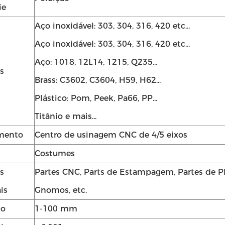
ie
Aço inoxidável: 303, 304, 316, 420 etc...
Aço inoxidável: 303, 304, 316, 420 etc...
Aço: 1018, 12L14, 1215, Q235...
s
Brass: C3602, C3604, H59, H62...
Plástico: Pom, Peek, Pa66, PP...
Titânio e mais...
mento
Centro de usinagem CNC de 4/5 eixos
Deixe um recado
Costumes
Ligaremos para você em breve!
s
Partes CNC, Parts de Estampagem, Partes de Plá
is
Gnomos, etc.
ho
1-100 mm