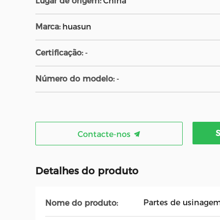
Lugar de origem:
China
Marca:
huasun
Certificação:
-
Número do modelo:
-
Contacte-nos
Detalhes do produto
Partes de usinage
Nome do produto: