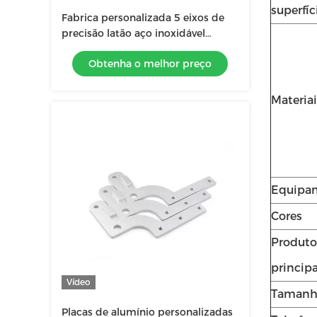
superfíc
Fabrica personalizada 5 eixos de
precisão latão aço inoxidável
alumínio CNC de torneamento de
Obtenha o melhor preço
peças de automóveis
Materiai
Equipa
Cores
Produto
principa
Vídeo
Taman
Placas de alumínio personalizadas