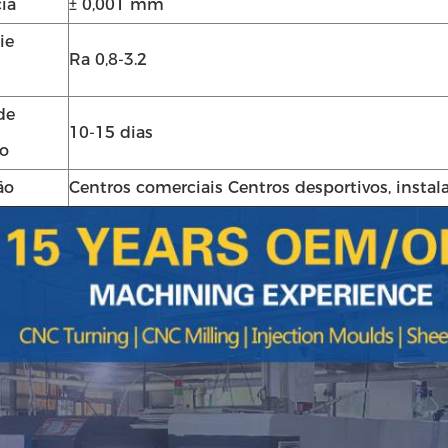
ia
± 0,001 mm
ie
Ra 0,8-3.2
de
10-15 dias
Submeter
o
ão
Centros comerciais Centros desportivos, instala