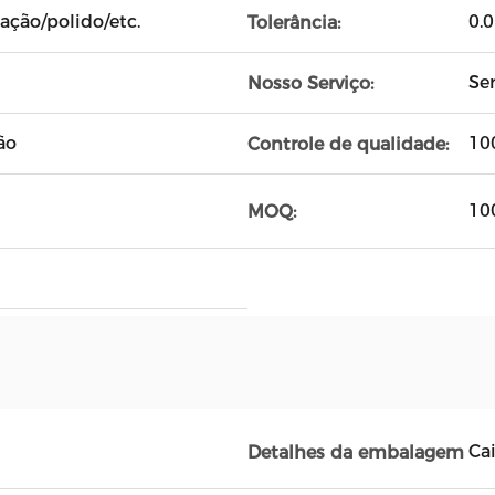
ação/polido/etc.
0.
Tolerância:
Se
Nosso Serviço:
ão
10
Controle de qualidade:
10
MOQ:
Ca
Detalhes da embalagem